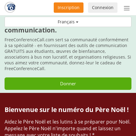
Inscription
Connexion
Acti
ou
Durant les fêtes, faites le cadeau de la
Français
désa
communication.
la
nav
FreeConferenceCall.com sert sa communauté conformément
à sa spécialité - en fournissant des outils de communication
GRATUITS aux étudiants, œuvres de bienfaisance,
associations à bus non lucratif, et organisations religieuses. Si
vous aimez votre communauté, donnez-leur le cadeau de
FreeConferenceCall.
Donner
Bienvenue sur le numéro du Père Noël !
Aidez le Père Noël et les lutins à se préparer pour Noël.
Appelez le Père Noël n'importe quand et laissez un
message avec votre liste de souhaits ! *