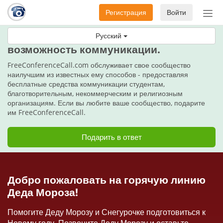
Регистрация
Войти
Пер
нав
В этот праздничный день подарите
Русский
возможность коммуникации.
FreeConferenceCall.com обслуживает свое сообщество
наилучшим из известных ему способов - предоставляя
бесплатные средства коммуникации студентам,
благотворительным, некоммерческим и религиозным
организациям. Если вы любите ваше сообщество, подарите
им FreeConferenceCall.
Подарить в ответ
Добро пожаловать на горячую линию
Деда Мороза!
Помогите Деду Морозу и Снегурочке подготовиться к