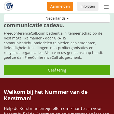
Aanmelden
Inloggen
Acti
navi
Geef tijdens deze feestdagen de
Nederlands
communicatie cadeau.
FreeConferenceCall.com bedient zijn gemeenschap op de
best mogelijke manier - door GRATIS
communicatiehulpmiddelen te bieden aan studenten,
liefdadigheidsinstellingen, non-profitorganisaties en
religieuze organisaties. Als u van uw gemeenschap houdt,
geef ze dan FreeConferenceCall als geschenk.
Geef terug
Welkom bij het Nummer van de
Kerstman!
Help de Kerstman en zijn elfen om klaar te zijn voor