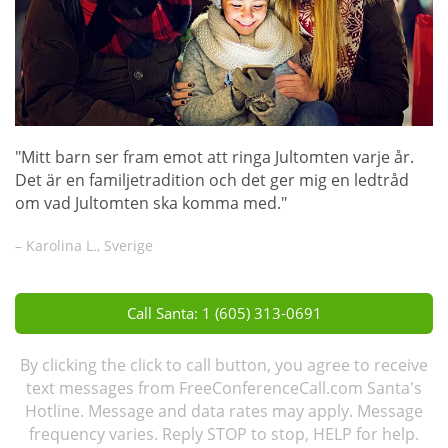
"Mitt barn ser fram emot att ringa Jultomten varje år.
Det är en familjetradition och det ger mig en ledtråd
om vad Jultomten ska komma med."
– Karolina L., Sverige
Call Santa: 1 (605) 313-0691
By clicking the click to call button, you agree to receive
text messages from FreeConferenceCall.com Santa's
Hotline. Message and data rates may apply. Message
frequency varies. Reply STOP to stop, HELP for help.