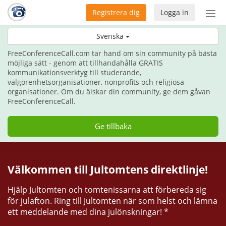
Registrera dig
Logga in
Öpp
men
Ge kommunikation i julklapp i år.
Svenska
FreeConferenceCall.com tar hand om sin community på bästa
möjliga sätt - genom att tillhandahålla GRATIS
kommunikationsverktyg till studerande,
välgörenhetsorganisationer, nonprofits och religiösa
organisationer. Om du älskar din community, ge dem gåvan
FreeConferenceCall.
Ge tillbaka
Välkommen till Jultomtens direktlinje!
Hjälp Jultomten och tomtenissarna att förbereda sig
för julafton. Ring till Jultomten när som helst och lämna
ett meddelande med dina julönskningar! *