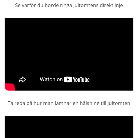
Se varför du borde ringa Jultomtens direktlinje
Ta reda på hur man lämnar en hälsning till Jultomten