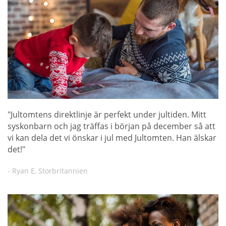
"Jultomtens direktlinje är perfekt under jultiden. Mitt
syskonbarn och jag träffas i början på december så att
vi kan dela det vi önskar i jul med Jultomten. Han älskar
det!"
- Ryan E, Storbritannien