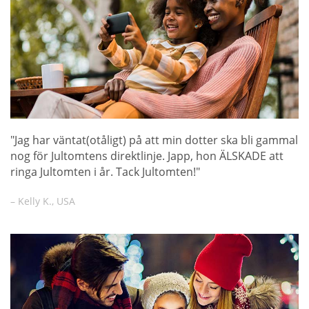
"Jag har väntat(otåligt) på att min dotter ska bli gammal
nog för Jultomtens direktlinje. Japp, hon ÄLSKADE att
ringa Jultomten i år. Tack Jultomten!"
– Kelly K., USA