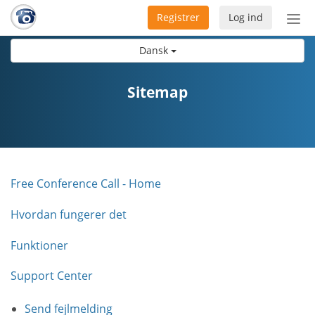
Registrer
Log ind
Slå
nav
Dansk
til/f
Sitemap
Free Conference Call - Home
Hvordan fungerer det
Funktioner
Support Center
Send fejlmelding