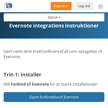
Registrer
Log ind
Slå
nav
Dansk
til/f
Evernote integrations instruktioner
Gem nemt dine FreeConferenceCall.com optagelser til
Evernote.
Trin 1: Installer
Klik
Forbind til Evernote
for at starte installationen.
Opret forbindelse til Evernote