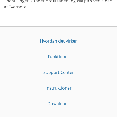
"Indstillinger" (under profil fanen) og klik på
x
ved siden
af Evernote.
Hvordan det virker
Funktioner
Support Center
Instruktioner
Downloads