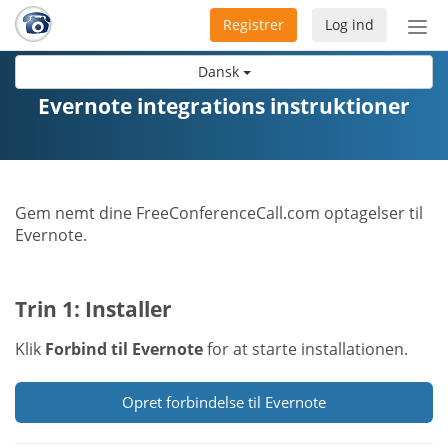
Registrer
Log ind
Slå
nav
Dansk
til/f
Evernote integrations instruktioner
Gem nemt dine FreeConferenceCall.com optagelser til
Evernote.
Trin 1: Installer
Klik
Forbind til Evernote
for at starte installationen.
Opret forbindelse til Evernote