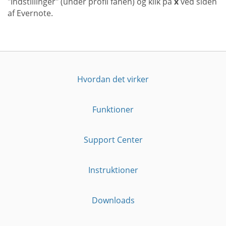
"Indstillinger" (under profil fanen) og klik på
x
ved siden
af Evernote.
Hvordan det virker
Funktioner
Support Center
Instruktioner
Downloads