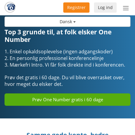
Registrer
Log ind
Slå
nav
Dansk
til/f
Top 3 grunde til, at folk elsker One
Number
1. Enkel opkaldsoplevelse (ingen adgangskoder)
2. En personlig professionel konferencelinje
3. Mærkefri Intro. Vi får folk direkte ind i konferencen.
Prøv det gratis i 60 dage. Du vil blive overrasket over,
hvor meget du elsker det.
Prøv One Number gratis i 60 dage
Samme gode konto, bedre