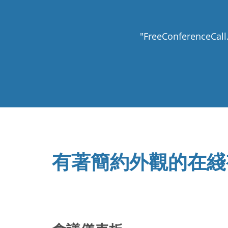
"FreeConfere
有著簡約外觀的在綫