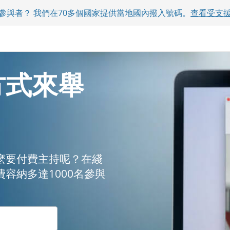
參與者？ 我們在70多個國家提供當地國內撥入號碼。
查看受支
方式來舉
麽要付費主持呢？在綫
容納多達1000名參與