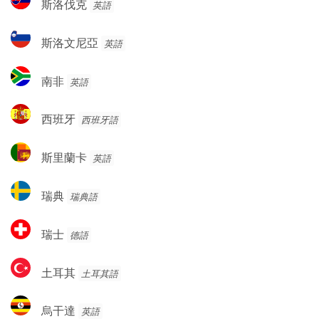
斯洛伐克
英語
亞
洛
伐
斯
斯洛文尼亞
英語
克
洛
文
南
南非
英語
尼
非
亞
西
西班牙
西班牙語
班
牙
斯
斯里蘭卡
英語
里
蘭
瑞
瑞典
瑞典語
卡
典
瑞
瑞士
德語
士
土
土耳其
土耳其語
耳
其
烏
烏干達
英語