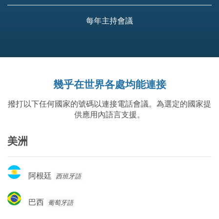
每年主持會議
幾乎在世界各處均能連接
撥打以下任何國家的號碼以連接電話會議。為選定的國家提
供應用內語言支援。
美洲
阿
阿根廷
西班牙語
根
廷
巴
巴西
葡萄牙語
西