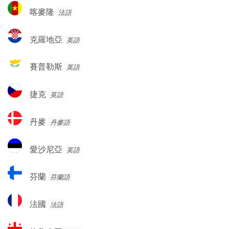
利
喀
赫
喀麥隆
法語
亞
麥
塞
隆
哥
克
克羅地亞
英語
維
羅
納
地
賽
賽普勒斯
英語
亞
普
勒
捷
捷克
英語
斯
克
丹
丹麥
丹麥語
麥
愛
愛沙尼亞
英語
沙
尼
芬
芬蘭
芬蘭語
亞
蘭
法
法國
法語
國
格