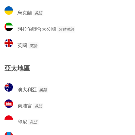
干
達
烏
烏克蘭
英語
克
蘭
阿
阿拉伯聯合大公國
阿拉伯語
拉
伯
英
英國
英語
聯
國
合
大
亞太地區
公
國
澳
澳大利亞
英語
大
利
柬
柬埔寨
英語
亞
埔
寨
印
印尼
英語
尼
蒙