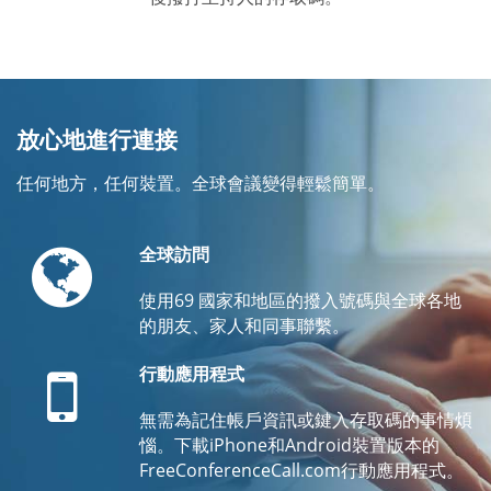
放心地進行連接
任何地方，任何裝置。全球會議變得輕鬆簡單。
Globe
全球訪問
使用69 國家和地區的撥入號碼與全球各地
的朋友、家人和同事聯繫。
Mobile
行動應用程式
無需為記住帳戶資訊或鍵入存取碼的事情煩
惱。下載iPhone和Android裝置版本的
FreeConferenceCall.com行動應用程式。