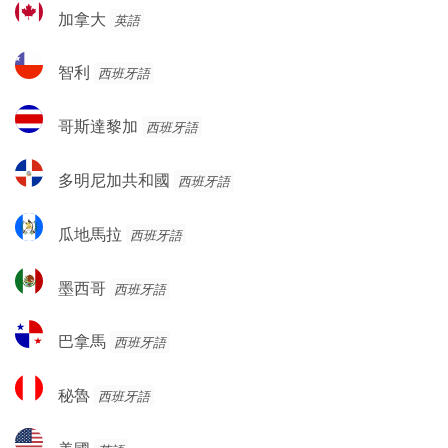
加
加拿大
英語
拿
大
智
智利
西班牙語
利
哥
哥斯達黎加
西班牙語
斯
達
多
多明尼加共和國
西班牙語
黎
明
加
尼
瓜
瓜地馬拉
西班牙語
加
地
共
馬
墨
和
墨西哥
西班牙語
拉
西
國
哥
巴
巴拿馬
西班牙語
拿
馬
秘
秘魯
西班牙語
魯
美