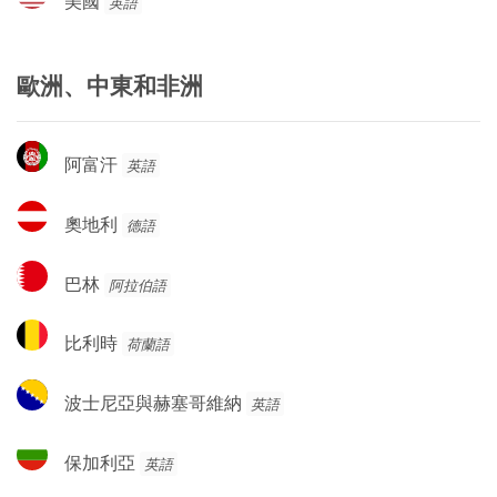
美國
英語
國
歐洲、中東和非洲
阿
阿富汗
英語
富
汗
奧
奧地利
德語
地
利
巴
巴林
阿拉伯語
林
比
比利時
荷蘭語
利
時
波
波士尼亞與赫塞哥維納
英語
士
尼
保
保加利亞
英語
亞
加
與