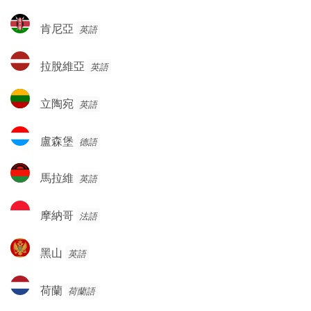
克
肯
肯尼亞
英語
斯
尼
坦
亞
拉
拉脫維亞
英語
脫
維
立
立陶宛
英語
亞
陶
宛
盧
盧森堡
德語
森
堡
馬
馬拉維
英語
拉
維
摩
摩納哥
法語
納
哥
黑
黑山
英語
山
荷
荷蘭
荷蘭語
蘭