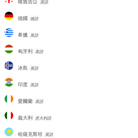
格魯吉亞
英語
魯
吉
德
德國
德語
亞
國
希
希臘
英語
臘
匈
匈牙利
英語
牙
利
冰
冰島
英語
島
印
印度
英語
度
愛
愛爾蘭
英語
爾
蘭
義
義大利
意大利語
大
利
哈
哈薩克斯坦
英語
薩