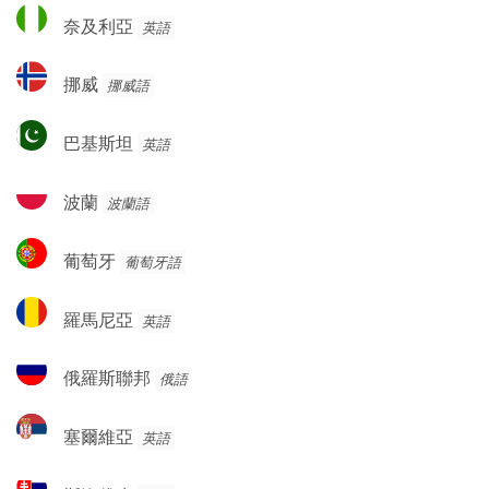
奈
奈及利亞
英語
及
利
挪
挪威
挪威語
亞
威
巴
巴基斯坦
英語
基
斯
波
波蘭
波蘭語
坦
蘭
葡
葡萄牙
葡萄牙語
萄
牙
羅
羅馬尼亞
英語
馬
尼
俄
俄羅斯聯邦
俄語
亞
羅
斯
塞
塞爾維亞
英語
聯
爾
邦
維
斯