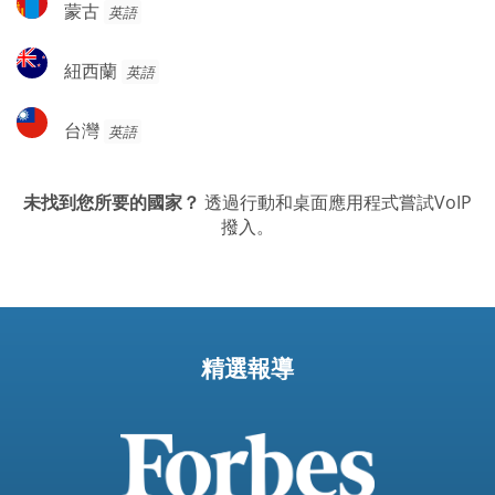
蒙古
英語
古
紐
紐西蘭
英語
西
蘭
台
台灣
英語
灣
未找到您所要的國家？
透過行動和桌面應用程式嘗試VoIP
撥入。
精選報導