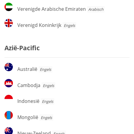
Verenigde
Verenigde Arabische Emiraten
Arabisch
Arabische
Emiraten
Verenigd
Verenigd Koninkrijk
Engels
Koninkrijk
Azië-Pacific
Australië
Australië
Engels
Cambodja
Cambodja
Engels
Indonesië
Indonesië
Engels
Mongolië
Mongolië
Engels
Nieuw-
Nieuw-Zeeland
Engels