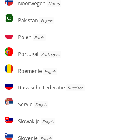
Noorwegen
Noorwegen
Noors
Pakistan
Pakistan
Engels
Polen
Polen
Pools
Portugal
Portugal
Portugees
Roemenië
Roemenië
Engels
Russische
Russische Federatie
Russisch
Federatie
Servië
Servië
Engels
Slowakije
Slowakije
Engels
Slovenië
Slovenië
Engels