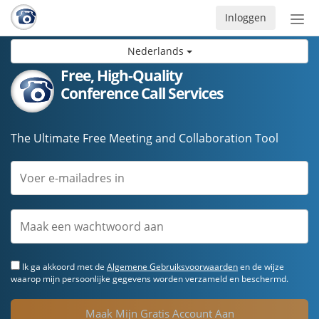
Inloggen
Acti
navi
Nederlands
Free, High-Quality
Conference Call Services
The Ultimate Free Meeting and Collaboration Tool
Ik ga akkoord met de
Algemene Gebruiksvoorwaarden
en de wijze
waarop mijn persoonlijke gegevens worden verzameld en beschermd.
Maak Mijn Gratis Account Aan