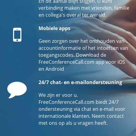
En dit aantal blijft stijgen. U kunt
verbinding maken met vrienden, familie
en collega's overal ter wereld.
Mobile
Mobiele apps
Geen zorgen over het onthouden van
accountinformatie of het intoetsen van
toegangscodes. Download de
FreeConferenceCall.com app voor iOS
en Android
Comment
24/7 chat- en e-mailondersteuning
We zijn er voor u.
FreeConferenceCall.com biedt 24/7
ondersteuning via chat en e-mail voor
internationale klanten. Neem contact
met ons op als u vragen heeft.