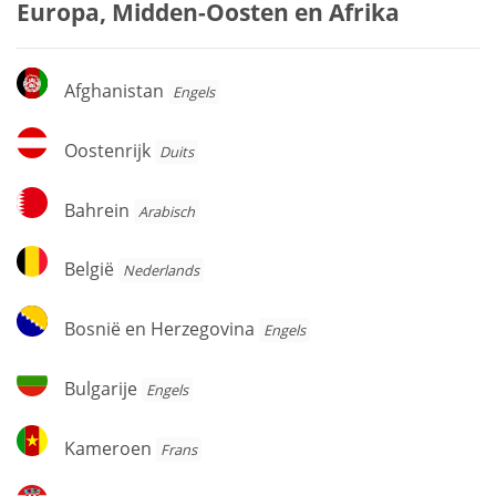
Europa, Midden-Oosten en Afrika
Afghanistan
Afghanistan
Engels
Oostenrijk
Oostenrijk
Duits
Bahrein
Bahrein
Arabisch
België
België
Nederlands
Bosnië
Bosnië en Herzegovina
Engels
en
Herzegovina
Bulgarije
Bulgarije
Engels
Kameroen
Kameroen
Frans
Kroatië