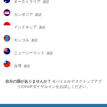
オーストラリア
英語
ー
ス
カ
カンボジア
英語
ト
ン
ラ
ボ
イ
リ
インドネシア
英語
ジ
ン
ア
ア
ド
モ
モンゴル
英語
ネ
ン
シ
ゴ
ニ
ア
ニュージーランド
英語
ル
ュ
ー
台
台湾
英語
ジ
湾
ー
ラ
自分の国がありませんか？
モバイルかデスクトップアプ
ン
リのVoIPダイヤルインをお試しください。
ド