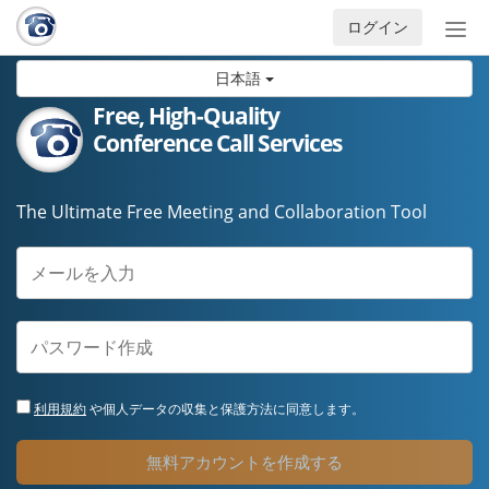
ログイン
ナ
ビ
日本語
ゲ
ー
Free, High-Quality
シ
Conference Call Services
ョ
ン
の
The Ultimate Free Meeting and Collaboration Tool
開
閉
利用規約
や個人データの収集と保護方法に同意します。
無料アカウントを作成する