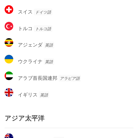
カ
ェ
ス
スイス
ドイツ語
ー
イ
デ
ス
ト
ン
トルコ
トルコ語
ル
コ
ア
アジェンダ
英語
ジ
ェ
ウ
ウクライナ
英語
ン
ク
ダ
ラ
ア
アラブ首長国連邦
アラビア語
イ
ラ
ナ
ブ
イ
イギリス
英語
首
ギ
長
リ
国
ス
アジア太平洋
連
邦
オ