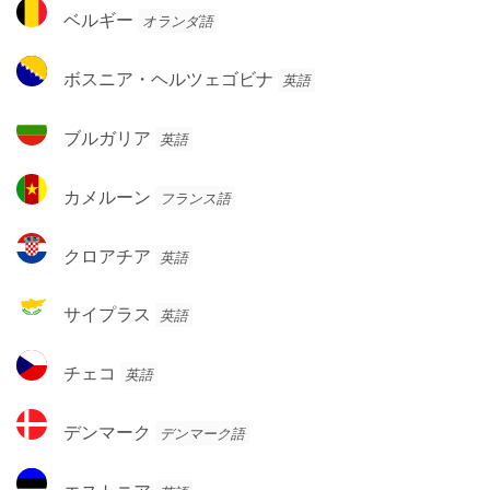
ベ
ア
ベルギー
オランダ語
ー
ル
ン
ギ
ボ
ボスニア・ヘルツェゴビナ
英語
ー
ス
ニ
ブ
ブルガリア
英語
ア・
ル
ヘ
ガ
カ
ル
カメルーン
フランス語
リ
メ
ツ
ア
ル
ェ
ク
クロアチア
英語
ー
ゴ
ロ
ン
ビ
ア
サ
サイプラス
英語
ナ
チ
イ
ア
プ
チ
チェコ
英語
ラ
ェ
ス
コ
デ
デンマーク
デンマーク語
ン
マ
エ