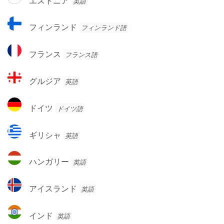
エストニア
英語
ー
ス
ク
ト
フ
フィンランド
フィンランド語
ニ
ィ
ア
ン
フ
フランス
フランス語
ラ
ラ
ン
ン
グ
ド
グルジア
英語
ス
ル
ジ
ド
ドイツ
ドイツ語
ア
イ
ツ
ギ
ギリシャ
英語
リ
シ
ハ
ハンガリー
英語
ャ
ン
ガ
ア
アイスランド
英語
リ
イ
ー
ス
イ
インド
英語
ラ
ン