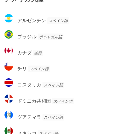
ア
アルゼンチン
スペイン語
ル
ゼ
ブ
ブラジル
ポルトガル語
ン
ラ
チ
ジ
カ
ン
カナダ
英語
ル
ナ
ダ
チ
チリ
スペイン語
リ
コ
コスタリカ
スペイン語
ス
タ
ド
ドミニカ共和国
スペイン語
リ
ミ
カ
ニ
グ
グアテマラ
スペイン語
カ
ア
共
テ
メ
和
メキシコ
スペイン語