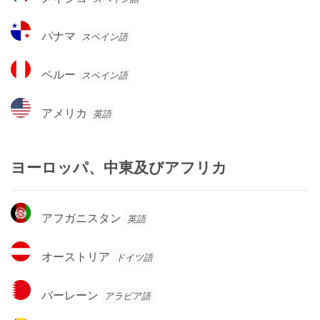
マ
キ
国
ラ
シ
パ
パナマ
スペイン語
コ
ナ
マ
ペ
ペルー
スペイン語
ル
ー
ア
アメリカ
英語
メ
リ
カ
ヨーロッパ、中東及びアフリカ
ア
アフガニスタン
英語
フ
ガ
オ
オーストリア
ドイツ語
ニ
ー
ス
ス
バ
タ
バーレーン
アラビア語
ト
ー
ン
リ
レ