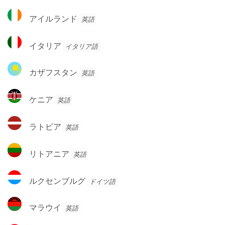
ン
ド
ア
ド
アイルランド
英語
イ
ル
イ
イタリア
イタリア語
ラ
タ
ン
リ
カ
ド
カザフスタン
英語
ア
ザ
フ
ケ
ケニア
英語
ス
ニ
タ
ア
ラ
ン
ラトビア
英語
ト
ビ
リ
リトアニア
英語
ア
ト
ア
ル
ルクセンブルグ
ドイツ語
ニ
ク
ア
セ
マ
マラウイ
英語
ン
ラ
ブ