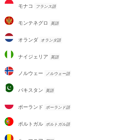
ウ
モ
ル
モナコ
フランス語
イ
ナ
グ
コ
モ
モンテネグロ
英語
ン
テ
オ
オランダ
オランダ語
ネ
ラ
グ
ン
ナ
ロ
ナイジェリア
英語
ダ
イ
ジ
ノ
ノルウェー
ノルウェー語
ェ
ル
リ
ウ
パ
ア
パキスタン
英語
ェ
キ
ー
ス
ポ
ポーランド
ポーランド語
タ
ー
ン
ラ
ポ
ポルトガル
ポルトガル語
ン
ル
ド
ト
ル