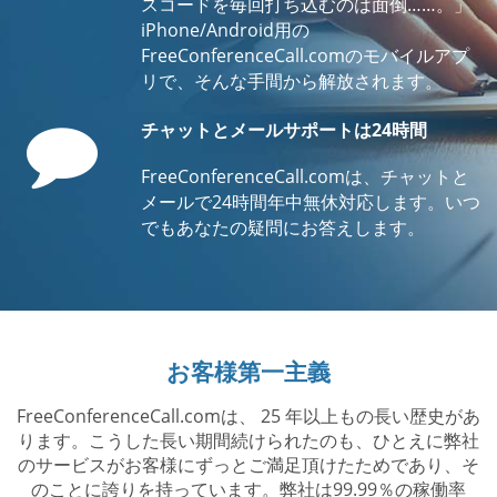
スコードを毎回打ち込むのは面倒……。」
iPhone/Android用の
FreeConferenceCall.comのモバイルアプ
リで、そんな手間から解放されます。
Comment
チャットとメールサポートは24時間
FreeConferenceCall.comは、チャットと
メールで24時間年中無休対応します。いつ
でもあなたの疑問にお答えします。
お客様第一主義
FreeConferenceCall.comは、 25 年以上もの長い歴史があ
ります。こうした長い期間続けられたのも、ひとえに弊社
のサービスがお客様にずっとご満足頂けたためであり、そ
のことに誇りを持っています。弊社は99.99％の稼働率