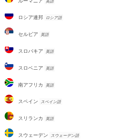
ルーマニア
英語
ガ
ー
ル
マ
ロ
ロシア連邦
ロシア語
ニ
シ
ア
ア
セ
セルビア
英語
連
ル
邦
ビ
ス
スロバキア
英語
ア
ロ
バ
ス
スロベニア
英語
キ
ロ
ア
ベ
南
南アフリカ
英語
ニ
ア
ア
フ
ス
スペイン
スペイン語
リ
ペ
カ
イ
ス
スリランカ
英語
ン
リ
ラ
ス
スウェーデン
スウェーデン語
ン
ウ