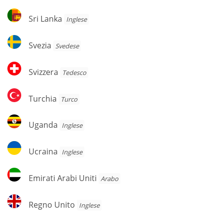
Sri
Sri Lanka
Inglese
Lanka
Svezia
Svezia
Svedese
Svizzera
Svizzera
Tedesco
Turchia
Turchia
Turco
Uganda
Uganda
Inglese
Ucraina
Ucraina
Inglese
Emirati
Emirati Arabi Uniti
Arabo
Arabi
Uniti
Regno
Regno Unito
Inglese
Unito