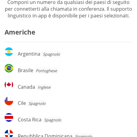
Componi un numero da qualsiasi dei paesi di seguito
per connetterti alla chiamata in conferenza. Il supporto
linguistico in-app è disponibile per i paesi selezionati.
Americhe
Argentina
Argentina
Spagnolo
Brasile
Brasile
Portoghese
Canada
Canada
Inglese
Cile
Cile
Spagnolo
Costa
Costa Rica
Spagnolo
Rica
Repubblica
Repubblica Dominicana
Spagnolo