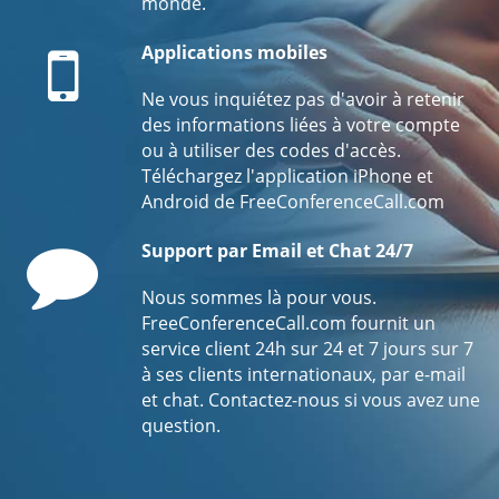
monde.
Mobile
Applications mobiles
Ne vous inquiétez pas d'avoir à retenir
des informations liées à votre compte
ou à utiliser des codes d'accès.
Téléchargez l'application iPhone et
Android de FreeConferenceCall.com
Comment
Support par Email et Chat 24/7
Nous sommes là pour vous.
FreeConferenceCall.com fournit un
service client 24h sur 24 et 7 jours sur 7
à ses clients internationaux, par e-mail
et chat. Contactez-nous si vous avez une
question.