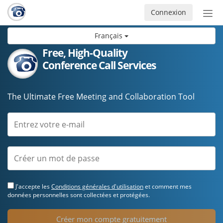
Connexion
Acti
ou
Français
désa
la
Free, High-Quality
nav
Conference Call Services
The Ultimate Free Meeting and Collaboration Tool
J'accepte les
Conditions générales d'utilisation
et comment mes
données personnelles sont collectées et protégées.
Créer mon compte gratuitement