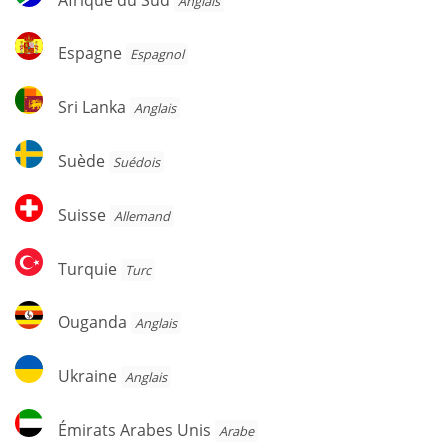
Anglais
du
Sud
Espagne
Espagne
Espagnol
Sri
Sri Lanka
Anglais
Lanka
Suède
Suède
Suédois
Suisse
Suisse
Allemand
Turquie
Turquie
Turc
Ouganda
Ouganda
Anglais
Ukraine
Ukraine
Anglais
Émirats
Émirats Arabes Unis
Arabe
Arabes