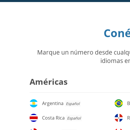
Coné
Marque un número desde cualquie
idiomas en
Américas
Argentina
Br
Argentina
B
Español
Costa
Re
Costa Rica
R
Español
Rica
D