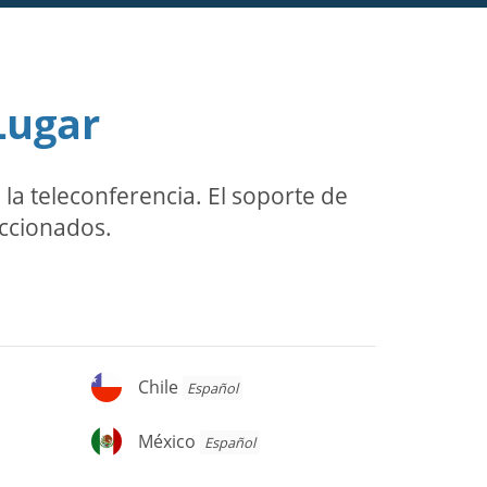
Lugar
a teleconferencia. El soporte de
eccionados.
Chile
Chile
Español
México
México
Español