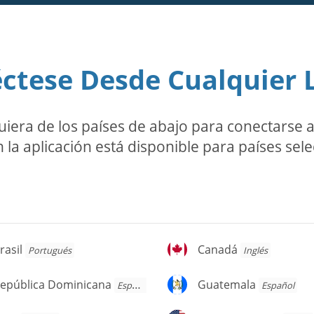
ctese Desde Cualquier 
ra de los países de abajo para conectarse a l
 la aplicación está disponible para países sel
asil
Canadá
rasil
Canadá
Portugués
Inglés
pública
Guatemala
epública Dominicana
Guatemala
Español
Español
ominicana