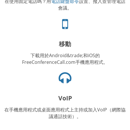
在使用固定電話嗎？用
電話鍵盤命令
設置、撥入並管理電話
會議。
手
機
圖
標
移動
下載用於Android&trade;和iOS的
FreeConferenceCall.com手機應用程式。
耳
機
圖
示
VoIP
在手機應用程式或桌面應用程式上主持或加入VoIP（網際協
議通話技術）。