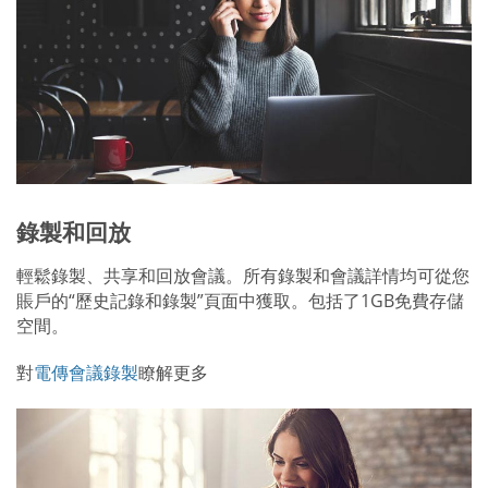
錄製和回放
輕鬆錄製、共享和回放會議。所有錄製和會議詳情均可從您
賬戶的“歷史記錄和錄製”頁面中獲取。包括了1GB免費存儲
空間。
對
電傳會議錄製
瞭解更多