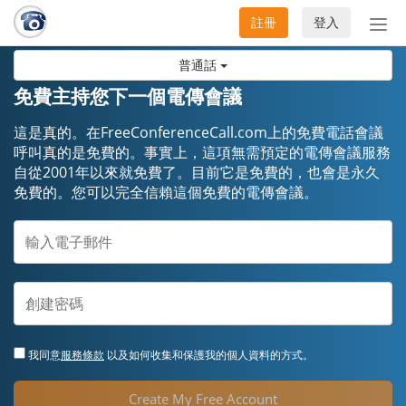
註冊
登入
切
換
普通話
導
航
免費主持您下一個電傳會議
這是真的。在FreeConferenceCall.com上的免費電話會議
呼叫真的是免費的。事實上，這項無需預定的電傳會議服務
自從2001年以來就免費了。目前它是免費的，也會是永久
免費的。您可以完全信賴這個免費的電傳會議。
我同意
服務條款
以及如何收集和保護我的個人資料的方式。
Create My Free Account