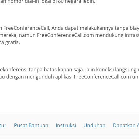
n nomor dial-in lokal di 80 negara lebih.
gan FreeConferenceCall, Anda dapat melakukannya tanpa b
 mereka, namun FreeConferenceCall.com mendukung infrast
 gratis.
lekonferensi tanpa batas kapan saja. Jalin koneksi langsun
tau dengan mengunduh aplikasi FreeConferenceCall.com un
tur
Pusat Bantuan
Instruksi
Unduhan
Dapatkan A