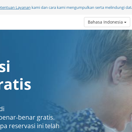
etentuan Layanan
kami dan cara kami mengumpulkan serta melindungi data
Bahasa Indonesia
si
atis
di
enar-benar gratis.
a reservasi ini telah