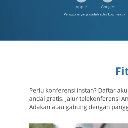
Apple
Google
Pengguna yang sudah ada? Log masuk
Fi
Perlu konferensi instan? Daftar ak
andal gratis. Jalur telekonferensi
Adakan atau gabung dengan panggil