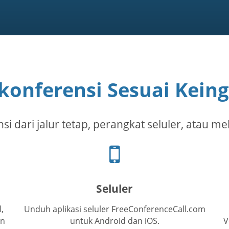
konferensi Sesuai Kein
i dari jalur tetap, perangkat seluler, atau mel
Ikon
telepon
seluler
Seluler
,
Unduh aplikasi seluler FreeConferenceCall.com
an
untuk Android dan iOS.
V