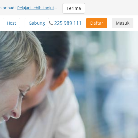
 pribadi.
Pelajari Lebih Lanjut
...
Terima
225 989 111
Host
Gabung
Daftar
Masuk