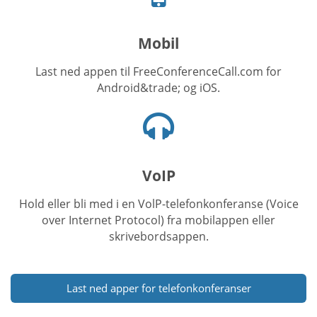
ikon
Mobil
Last ned appen til FreeConferenceCall.com for
Android&trade; og iOS.
Hodetelefoner
ikon
VoIP
Hold eller bli med i en VolP-telefonkonferanse (Voice
over Internet Protocol) fra mobilappen eller
skrivebordsappen.
Last ned apper for telefonkonferanser