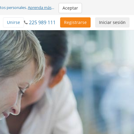
atos personales.
Aprenda más
...
Aceptar
225 989 111
Unirse
Registrarse
Iniciar sesión