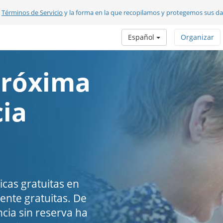
s
Términos de Servicio
y la forma en la que recopilamos y protegemos sus d
Español
Organizar
próxima
cia
icas gratuitas en
nte gratuitas. De
ncia sin reserva ha