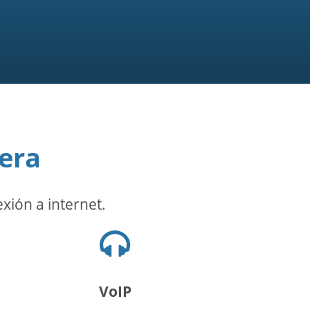
era
exión a internet.
Icono
de
audífonos
VoIP