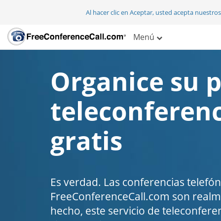
Al hacer clic en Aceptar, usted acepta nuestro
Menú
Organice su 
teleconferen
gratis
Es verdad. Las conferencias telefón
FreeConferenceCall.com son realme
hecho, este servicio de teleconfere