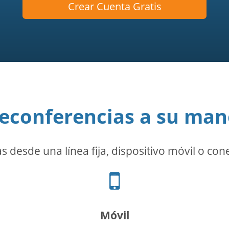
Crear Cuenta Gratis
leconferencias a su man
 desde una línea fija, dispositivo móvil o con
Icono
de
teléfono
celular
Móvil