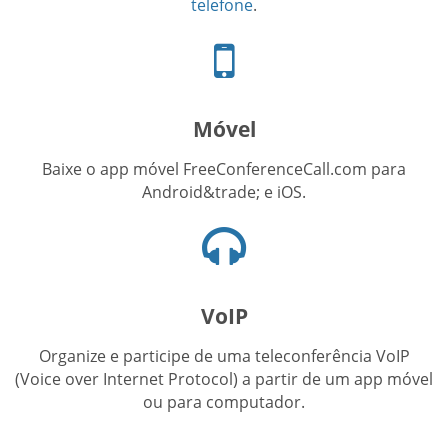
telefone
.
Ícone
de
celular
Móvel
Baixe o app móvel FreeConferenceCall.com para
Android&trade; e iOS.
Ícone
de
fones
de
VoIP
ouvido
Organize e participe de uma teleconferência VoIP
(Voice over Internet Protocol) a partir de um app móvel
ou para computador.