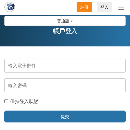
註冊
登入
切
換
普通話
導
航
帳戶登入
保持登入狀態
提交