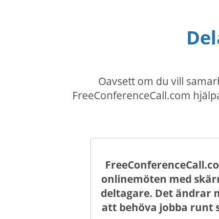
Del
Oavsett om du vill sama
FreeConferenceCall.com hjälpa
FreeConferenceCall.c
onlinemöten med skärmde
deltagare. Det ändrar 
att behöva jobba runt