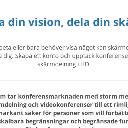
a din vision, dela din s
rbeta eller bara behöver visa något kan skär
 dig. Skapa ett konto och upptäck konferenser
skärmdelning i HD.
om tar konferensmarknaden med storm med
lning och videokonferenser till ett rimligt
markant saker för personer som vill förbätt
 skalbara begränsningar och begränsade fun