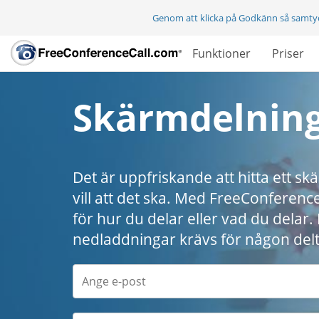
Genom att klicka på Godkänn så samty
Funktioner
Priser
Skärmdelnin
Det är uppfriskande att hitta ett 
vill att det ska. Med FreeConferenc
för hur du delar eller vad du delar. D
nedladdningar krävs för någon del