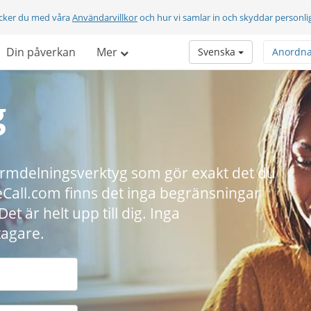
cker du med våra
Användarvillkor
och hur vi samlar in och skyddar personli
Din påverkan
Mer
Svenska
Anordn
g
skärmdelningsverktyg som gör exakt det du
eCall.com finns det inga begränsningar
et är helt upp till dig. Inga
tagare.