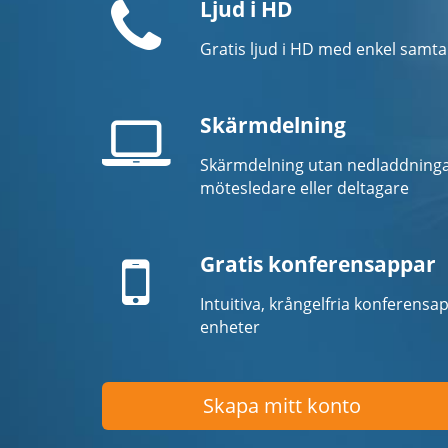
Ljud i HD
Gratis ljud i HD med enkel samta
Skärmdelning
Skärmdelning utan nedladdninga
Laptop-
mötesledare eller deltagare
skärm
Mobilenhet
Gratis konferensappar
Intuitiva, krångelfria konferensap
enheter
Skapa mitt konto