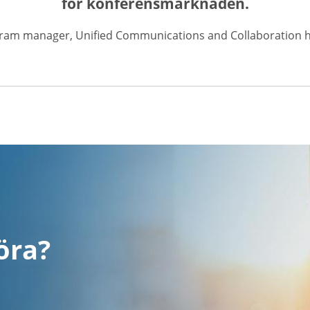
för konferensmarknaden.
gram manager, Unified Communications and Collaboration ho
öra?