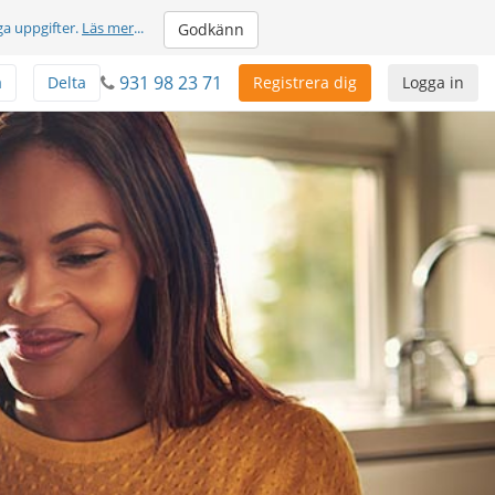
ga uppgifter.
Läs mer
...
Godkänn
931 98 23 71
a
Delta
Registrera dig
Logga in