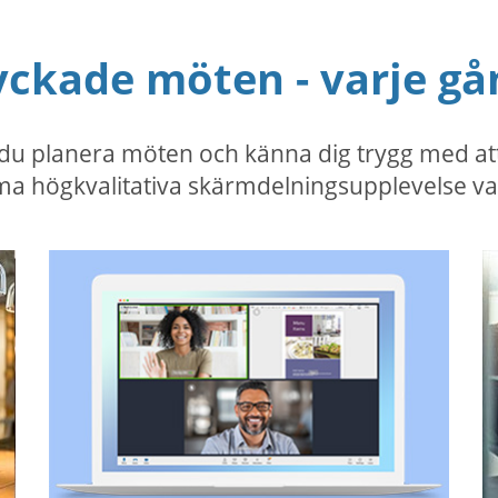
yckade möten - varje gå
 planera möten och känna dig trygg med att vå
a högkvalitativa skärmdelningsupplevelse va