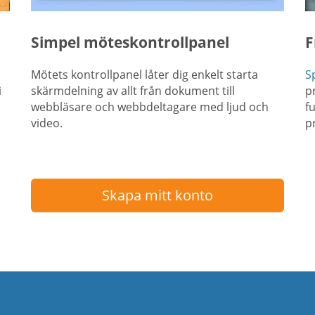
Simpel möteskontrollpanel
F
Mötets kontrollpanel låter dig enkelt starta
S
i
skärmdelning av allt från dokument till
p
webbläsare och webbdeltagare med ljud och
f
video.
p
Skapa mitt konto