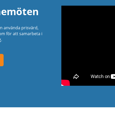
inemöten
an använda prisvärd,
om för att samarbeta i
g.