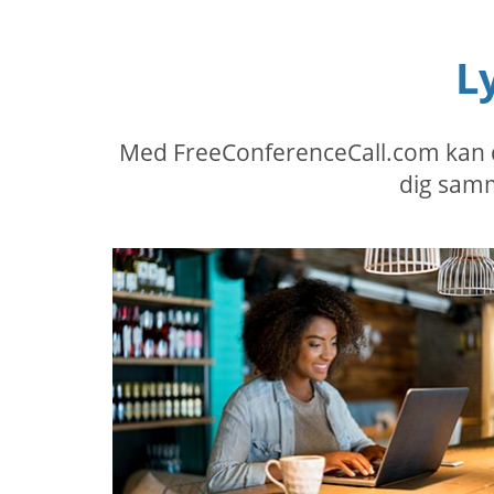
L
Med FreeConferenceCall.com kan du
dig samm