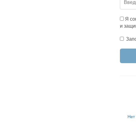
Я со
и защи
Зап
Нет