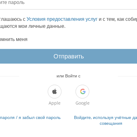
глашаюсь с
Условия предоставления услуг
и с тем, как соб
щаются мои личные данные.
омнить меня
Отправить
или Войти с
Apple
Google
 пароля / я забыл свой пароль
Войдите, используя учётные д
совещания