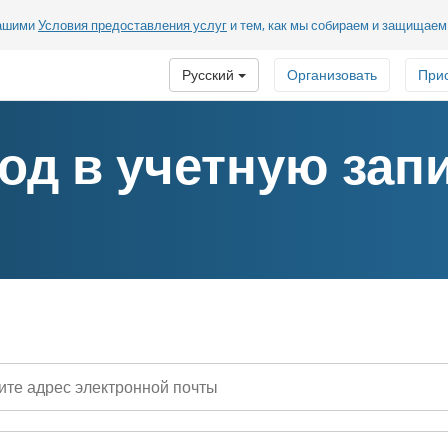
нашими
Условия предоставления услуг
и тем, как мы собираем и защищае
Русский
Организовать
При
од в учетную зап