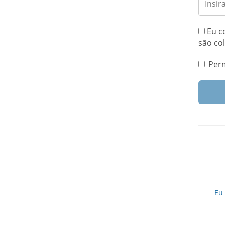
Eu c
são co
Per
Eu