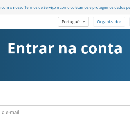
da com o nosso
Termos de Serviço
e como coletamos e protegemos dados pe
Português
Organizador
Entrar na conta