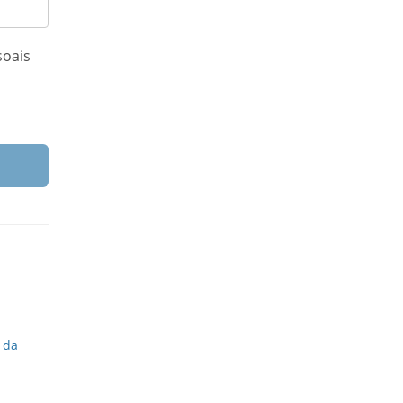
oais
 da