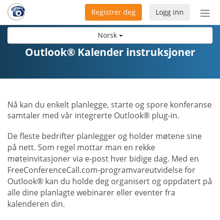
Registrer deg
Logg inn
Bytt
nav
Norsk
Outlook® Kalender instruksjoner
Nå kan du enkelt planlegge, starte og spore konferanse
samtaler med vår integrerte Outlook® plug-in.
De fleste bedrifter planlegger og holder møtene sine
på nett. Som regel mottar man en rekke
møteinvitasjoner via e-post hver bidige dag. Med en
FreeConferenceCall.com-programvareutvidelse for
Outlook® kan du holde deg organisert og oppdatert på
alle dine planlagte webinarer eller eventer fra
kalenderen din.