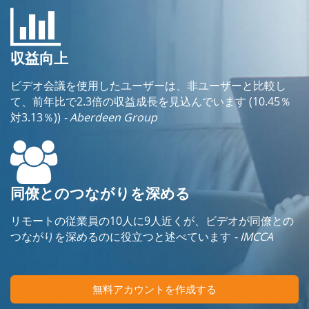
収益向上
ビデオ会議を使用したユーザーは、非ユーザーと比較し
て、前年比で2.3倍の収益成長を見込んでいます (10.45％
対3.13％))
- Aberdeen Group
同僚とのつながりを深める
リモートの従業員の10人に9人近くが、ビデオが同僚との
つながりを深めるのに役立つと述べています
- IMCCA
無料アカウントを作成する