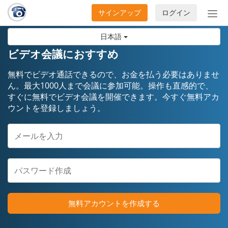
サインアップ
ログイン
ナ
ビ
日本語
ゲ
ー
ビデオ会議におすすめ
シ
ョ
無料でビデオ通話できるので、お金を払う必要はありませ
ン
ん。最大1000人まで会議に参加可能。操作も直感的で、
すぐに無料でビデオ会議を開催できます。今すぐ無料アカ
の
ウントを登録しましょう。
開
閉
無料アカウントを作成する