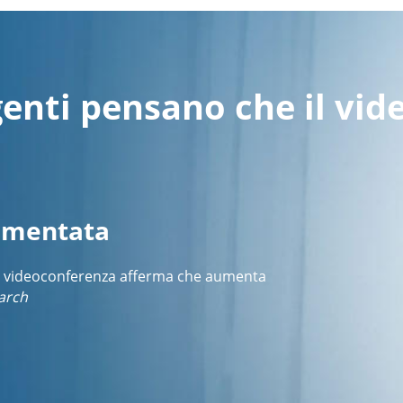
genti pensano che il vi
rementata
a la videoconferenza afferma che aumenta
arch