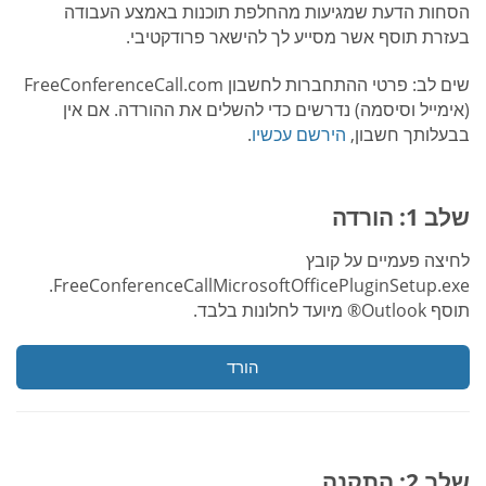
הסחות הדעת שמגיעות מהחלפת תוכנות באמצע העבודה
בעזרת תוסף אשר מסייע לך להישאר פרודקטיבי.
שים לב: פרטי ההתחברות לחשבון FreeConferenceCall.com
(אימייל וסיסמה) נדרשים כדי להשלים את ההורדה. אם אין
בבעלותך חשבון,
הירשם עכשיו
.
שלב 1: הורדה
לחיצה פעמיים על קובץ
FreeConferenceCallMicrosoftOfficePluginSetup.exe.
תוסף Outlook® מיועד לחלונות בלבד.
הורד
שלב 2: התקנה