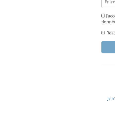
J'acc
donnée
Rest
Je n