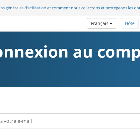
ns générales d'utilisation
et comment nous collectons et protégeons les do
Français
Hôte
onnexion au comp