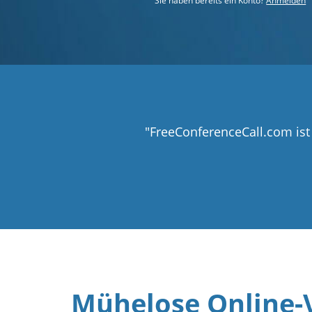
Sie haben bereits ein Konto?
Anmelden
"FreeConferenceCall.com is
Mühelose Online-