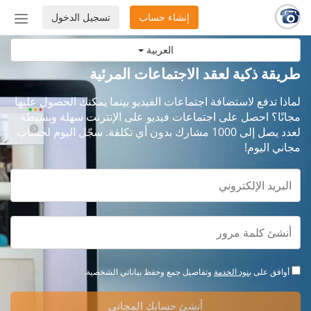
إنشاء حساب
تسجيل الدخول
إظهار
أو
العربية
إخفاء
شريط
طريقة ذكية لعقد الاجتماعات المرئية
التنق
لماذا تدفع لاستضافة اجتماعات الفيديو بينما يمكنك الحصول عليها
مجانًا؟ احصل على اجتماعات فيديو على الإنترنت سهلة وبسيطة
لعدد يصل إلى 1000 مشارك بدون أي تكلفة. سجّل اليوم لحساب
مجاني اليوم!
أوافق على
بنود الخدمة
وتفاصيل جمع وحفظ بياناتي الشخصية.
أنشئ حسابك المجاني