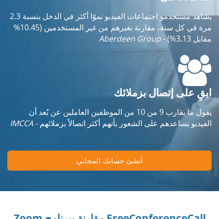
يشاهد مستخدمو اجتماعات الفيديو نموّا أكثر في الدخل بنسبة 2.3
مرة في كل سنة، مقارنة بغيرهم من غير المستخدمين (10.45%
مقابل 3.13%)
- Aberdeen Group
ابقِ على إتصال بزملائك
يقول ما يقارب 9 من 10 من الموظفين العاملين عن بُعد أن
الفيديو يساعدهم على الشعور بأنهم أكثر اتصالاً بزملائهم
- IMCCA
أنشئ حسابك المجاني
FreeConferenceCall مقارنة ببرنامج Zoom