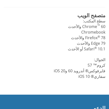
متصفح الويب
سطح المكتب:
™
60 والأحدث
Chrome
Chromebook
®
78 والأحدث
Firefox
Edge 79 والأحدث
®
10.1 أو الأحدث
Safari
الجوال:
كروم™ 57
فايرفوكس® أندرويد 60 وiOS 20
سفاري® iOS 10
للدعم