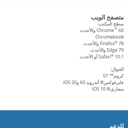
متصفح الويب
سطح المكتب:
™
60 والأحدث
Chrome
Chromebook
®
78 والأحدث
Firefox
Edge 79 والأحدث
®
10.1 أو الأحدث
Safari
الجوال:
كروم™ 57
فايرفوكس® أندرويد 60 وiOS 20
سفاري® iOS 10
للدعم