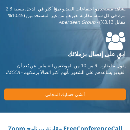
يشاهد مستخدمو اجتماعات الفيديو نموّا أكثر في الدخل بنسبة 2.3
مرة في كل سنة، مقارنة بغيرهم من غير المستخدمين (10.45%
مقابل 3.13%)
- Aberdeen Group
ابقِ على إتصال بزملائك
يقول ما يقارب 9 من 10 من الموظفين العاملين عن بُعد أن
الفيديو يساعدهم على الشعور بأنهم أكثر اتصالاً بزملائهم
- IMCCA
أنشئ حسابك المجاني
FreeConferenceCall مقارنة ببرنامج Zoom