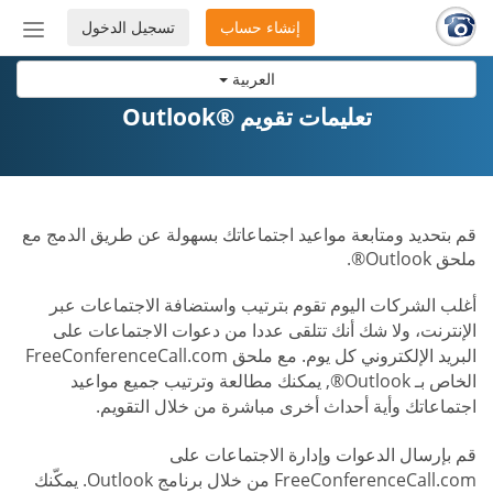
إنشاء حساب
تسجيل الدخول
إظهار
أو
العربية
إخفاء
شريط
تعليمات تقويم ®Outlook
التنق
قم بتحديد ومتابعة مواعيد اجتماعاتك بسهولة عن طريق الدمج مع
ملحق Outlook®.
أغلب الشركات اليوم تقوم بترتيب واستضافة الاجتماعات عبر
الإنترنت، ولا شك أنك تتلقى عددا من دعوات الاجتماعات على
البريد الإلكتروني كل يوم. مع ملحق FreeConferenceCall.com
الخاص بـ Outlook®, يمكنك مطالعة وترتيب جميع مواعيد
اجتماعاتك وأية أحداث أخرى مباشرة من خلال التقويم.
قم بإرسال الدعوات وإدارة الاجتماعات على
FreeConferenceCall.com من خلال برنامج Outlook. يمكّنك