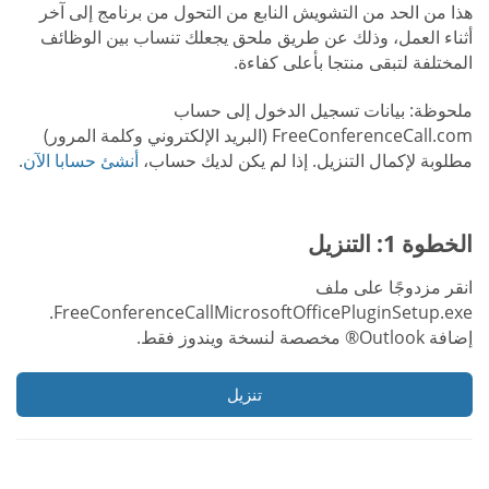
هذا من الحد من التشويش النابع من التحول من برنامج إلى آخر
أثناء العمل، وذلك عن طريق ملحق يجعلك تنساب بين الوظائف
المختلفة لتبقى منتجا بأعلى كفاءة.
ملحوظة: بيانات تسجيل الدخول إلى حساب
FreeConferenceCall.com (البريد الإلكتروني وكلمة المرور)
مطلوبة لإكمال التنزيل. إذا لم يكن لديك حساب،
أنشئ حسابا الآن
.
الخطوة 1: التنزيل
انقر مزدوجًا على ملف
FreeConferenceCallMicrosoftOfficePluginSetup.exe.
إضافة Outlook® مخصصة لنسخة ويندوز فقط.
تنزيل