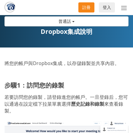
註冊
登入
切
換
普通話
導
航
Dropbox集成說明
將您的帳戶與Dropbox集成，以存儲錄製並共享內容。
步驟1：訪問您的錄製
若要訪問您的錄製，請登錄進您的帳戶。一旦登錄后，您可
以通過在設定檔下拉菜單裏選擇
歷史記錄和錄製
來查看錄
製。