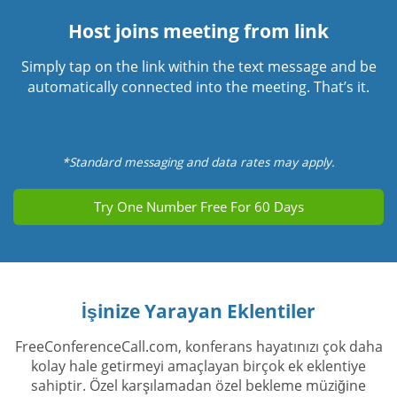
Host joins meeting from link
Simply tap on the link within the text message and be
automatically connected into the meeting. That’s it.
*Standard messaging and data rates may apply.
Try One Number Free For 60 Days
İşinize Yarayan Eklentiler
FreeConferenceCall.com, konferans hayatınızı çok daha
kolay hale getirmeyi amaçlayan birçok ek eklentiye
sahiptir. Özel karşılamadan özel bekleme müziğine