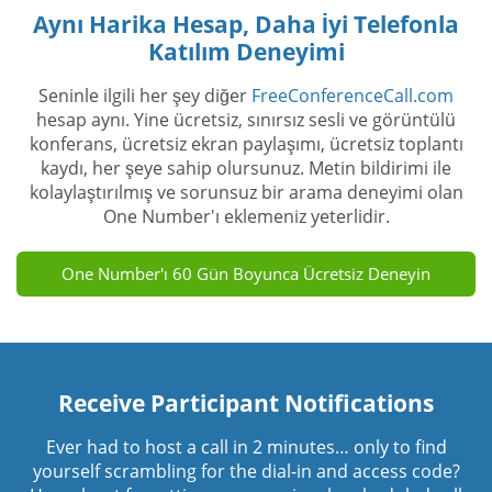
Aynı Harika Hesap, Daha İyi Telefonla
Katılım Deneyimi
Seninle ilgili her şey diğer
FreeConferenceCall.com
hesap aynı. Yine ücretsiz, sınırsız sesli ve görüntülü
konferans, ücretsiz ekran paylaşımı, ücretsiz toplantı
kaydı, her şeye sahip olursunuz. Metin bildirimi ile
kolaylaştırılmış ve sorunsuz bir arama deneyimi olan
One Number'ı eklemeniz yeterlidir.
One Number'ı 60 Gün Boyunca Ücretsiz Deneyin
Receive Participant Notifications
Ever had to host a call in 2 minutes… only to find
yourself scrambling for the dial-in and access code?