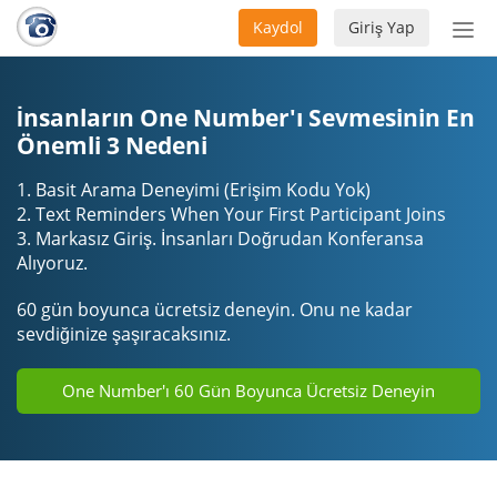
Kaydol
Giriş Yap
Nav
aç/
İnsanların One Number'ı Sevmesinin En
Önemli 3 Nedeni
1. Basit Arama Deneyimi (Erişim Kodu Yok)
2. Text Reminders When Your First Participant Joins
3. Markasız Giriş. İnsanları Doğrudan Konferansa
Alıyoruz.
60 gün boyunca ücretsiz deneyin. Onu ne kadar
sevdiğinize şaşıracaksınız.
One Number'ı 60 Gün Boyunca Ücretsiz Deneyin