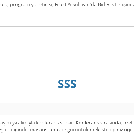
old, program yöneticisi, Frost & Sullivan'da Birleşik İletişim ve
SSS
şım yazılımıyla konferans sunar. Konferans sırasında, özelliğ
eştirildiğinde, masaüstünüzde görüntülemek istediğiniz öğele