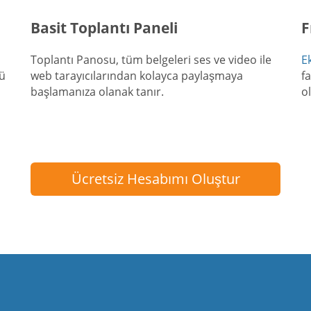
Basit Toplantı Paneli
F
Toplantı Panosu, tüm belgeleri ses ve video ile
E
cü
web tarayıcılarından kolayca paylaşmaya
f
başlamanıza olanak tanır.
o
Ücretsiz Hesabımı Oluştur