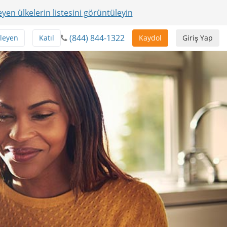
yen ülkelerin listesini görüntüleyin
(844) 844-1322
leyen
Katıl
Kaydol
Giriş Yap