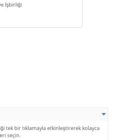
 İşbirliği
i tek bir tıklamayla etkinleştirerek kolayca
ri seçin.