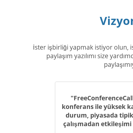
Vizyo
İster işbirliği yapmak istiyor olu
paylaşım yazılımı size yardımc
paylaşımı
"FreeConferenceCall
konferans ile yüksek kal
durum, piyasada tipik 
çalışmadan etkileşimi g