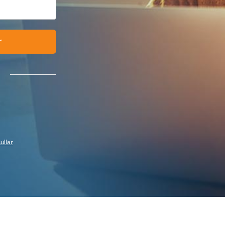
r
ullar