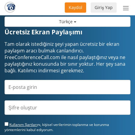
Kaydol
Giriş Yap
Nav
aç/
Türkçe
Ücretsiz Ekran Paylaşımı
Tam olarak istediğiniz şeyi yapan ücretsiz bir ekran
paylaşım aracı bulmak canlandırıcı.
FreeConferenceCall.com ile nasıl paylaştığınız veya ne
paylaştığınız konusunda bir sınır yoktur. Her şey sana
bağlı. Katılımcı indirmesi gerekmez.
Kullanım Şartları
nı, kişisel verilerimin toplanma ve korunma
yöntemlerini kabul ediyorum.