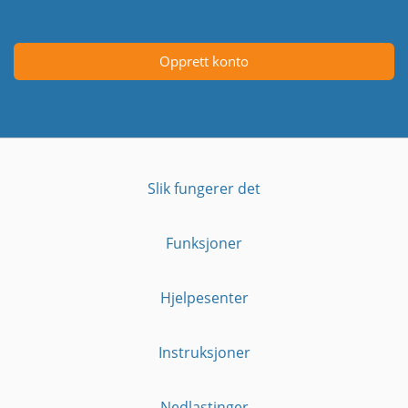
Opprett konto
Slik fungerer det
Funksjoner
Hjelpesenter
Instruksjoner
Nedlastinger