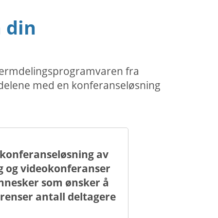
 din
skjermdelingsprogramvaren fra
ordelene med en konferanseløsning
 konferanseløsning av
ng og videokonferanser
ennesker som ønsker å
enser antall deltagere