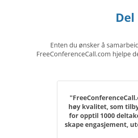
Del
Enten du ønsker å samarbeide
FreeConferenceCall.com hjelpe de
"FreeConferenceCall.
høy kvalitet, som til
for opptil 1000 delt
skape engasjement, ut