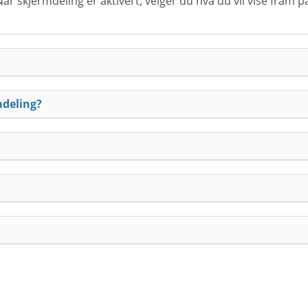
r skjermdeling er aktivert, velger du hva du vil vise fram p
mdeling?