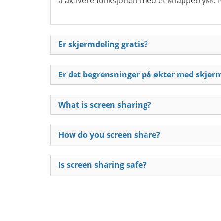
å aktivere funksjonen med et knappetrykk. Nå
Er skjermdeling gratis?
Er det begrensninger på økter med skjer
What is screen sharing?
How do you screen share?
Is screen sharing safe?