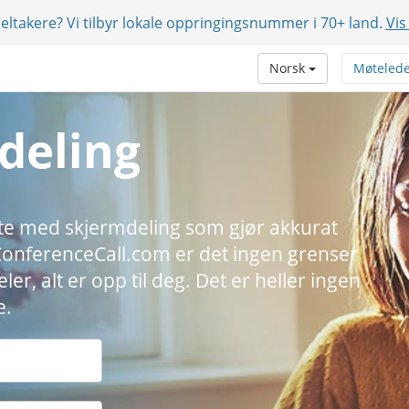
eltakere? Vi tilbyr lokale oppringingsnummer i 70+ land.
Vis
Norsk
Møteled
deling
neste med skjermdeling som gjør akkurat
eConferenceCall.com er det ingen grenser
er, alt er opp til deg. Det er heller ingen
e.