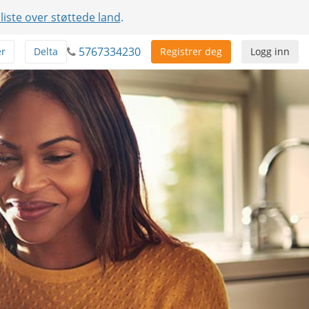
 liste over støttede land
.
5767334230
er
Delta
Registrer deg
Logg inn