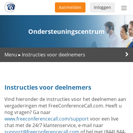
Aanmelden
Inloggen
Acti
navi
Ondersteuningscentrum
Menu
Instructies voor deelnemers
▸
Instructies voor deelnemers
Vind hieronder de instructies voor het deelnemen aan
vergaderingen met FreeConferenceCall.com. Heeft u
nog vragen? Ga naar
www.freeconferencecall.com/support
voor een live
chat met de 24/7 klantenservice, e-mail naar
support@freeconferencecall.com
of bel met (844) 844-