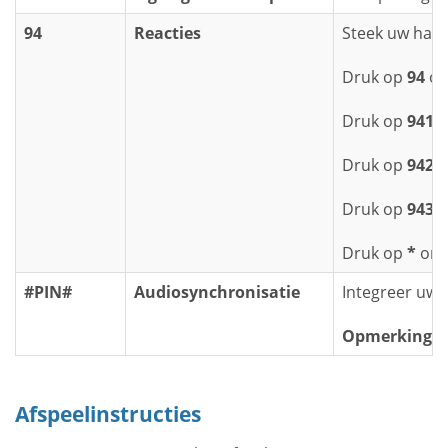
94
Reacties
Steek uw hand 
Druk op
94
om 
Druk op
941
o
Druk op
942
o
Druk op
943
o
Druk op
*
om u
#PIN#
Audiosynchronisatie
Integreer uw 
Opmerking:
D
Afspeelinstructies