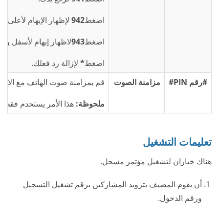
اضغط
942
لإظهار الإبهام لأعلى و
اضغط
943
لاظهار إبهام لأسفل وال
اضغط
*
لإزالة رد فعلك.
#رقم PIN#
مزامنة الصوت
قم بمزامنة صوت الهاتف مع الاج
ملحوظة:
هذا الأمر يستخدم فقط في
تعليمات التشغيل
هناك خياران لتشغيل مؤتمر مسجل.
أن يقوم المضيف بتزويد المشاركين برقم تشغيل التسجيل
ورقم الدخول.