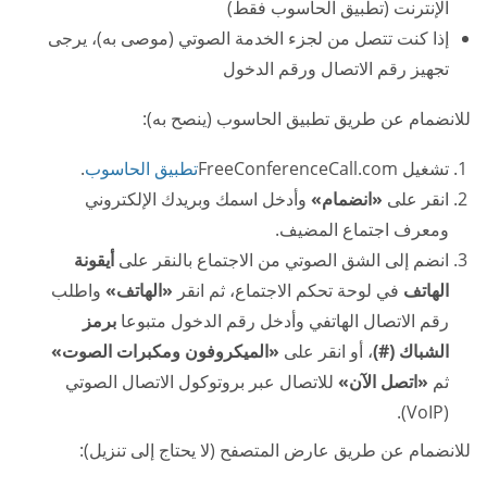
الإنترنت (تطبيق الحاسوب فقط)
إذا كنت تتصل من لجزء الخدمة الصوتي (موصى به)، يرجى
تجهيز رقم الاتصال ورقم الدخول
للانضمام عن طريق تطبيق الحاسوب (ينصح به):
تشغيل FreeConferenceCall.com
تطبيق الحاسوب
.
انقر على
«انضمام»
وأدخل اسمك وبريدك الإلكتروني
ومعرف اجتماع المضيف.
انضم إلى الشق الصوتي من الاجتماع بالنقر على
أيقونة
الهاتف
في لوحة تحكم الاجتماع، ثم انقر
«الهاتف»
واطلب
رقم الاتصال الهاتفي وأدخل رقم الدخول متبوعا
برمز
الشباك (#)
، أو انقر على
«الميكروفون ومكبرات الصوت»
ثم
«اتصل الآن»
للاتصال عبر بروتوكول الاتصال الصوتي
(VoIP).
للانضمام عن طريق عارض المتصفح (لا يحتاج إلى تنزيل):