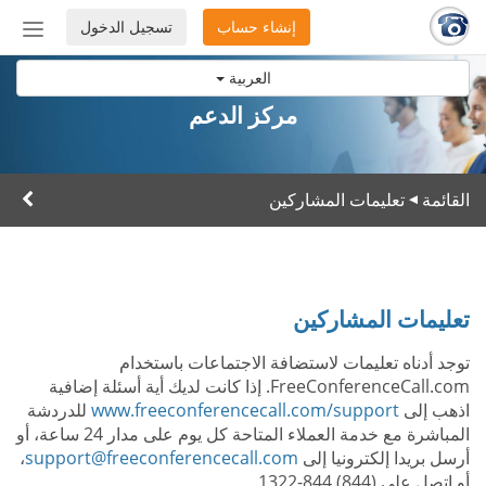
إنشاء حساب
تسجيل الدخول
إظهار
أو
العربية
إخفاء
شريط
مركز الدعم
التنق
القائمة
تعليمات المشاركين
▸
تعليمات المشاركين
توجد أدناه تعليمات لاستضافة الاجتماعات باستخدام
FreeConferenceCall.com. إذا كانت لديك أية أسئلة إضافية
اذهب إلى
www.freeconferencecall.com/support
للدردشة
المباشرة مع خدمة العملاء المتاحة كل يوم على مدار 24 ساعة، أو
أرسل بريدا إلكترونيا إلى
support@freeconferencecall.com
،
أو اتصل على (844) 844-1322.