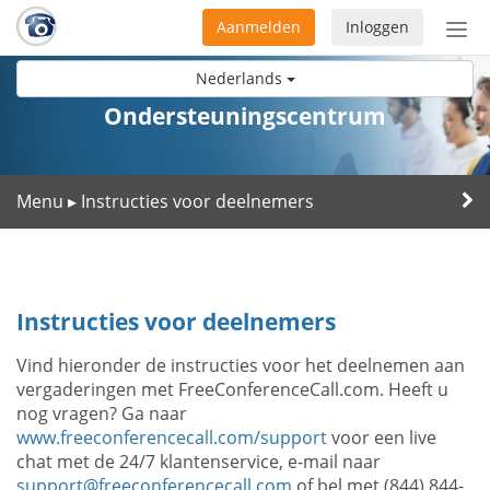
Aanmelden
Inloggen
Acti
navi
Nederlands
Ondersteuningscentrum
Menu
Instructies voor deelnemers
▸
Instructies voor deelnemers
Vind hieronder de instructies voor het deelnemen aan
vergaderingen met FreeConferenceCall.com. Heeft u
nog vragen? Ga naar
www.freeconferencecall.com/support
voor een live
chat met de 24/7 klantenservice, e-mail naar
support@freeconferencecall.com
of bel met (844) 844-