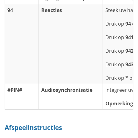
94
Reacties
Steek uw hand 
Druk op
94
om 
Druk op
941
o
Druk op
942
o
Druk op
943
o
Druk op
*
om u
#PIN#
Audiosynchronisatie
Integreer uw 
Opmerking:
D
Afspeelinstructies