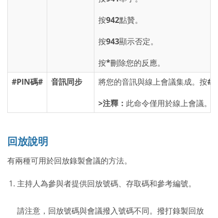
按
942
點贊。
按
943
顯示否定。
按
*
刪除您的反應。
#PIN碼#
音訊同步
將您的音訊與線上會議集成。按
#
>注釋：
此命令僅用於線上會議。
回放說明
有兩種可用於回放錄製會議的方法。
主持人為參與者提供回放號碼、存取碼和參考編號。
請注意，回放號碼與會議撥入號碼不同。撥打錄製回放