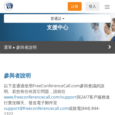
註冊
登入
切
換
普通話
導
航
支援中心
選單
參與者說明
▸
參與者說明
以下是通過使用FreeConferenceCall.com參與會議的說
明。若您有任何其它問題，請前往
www.freeconferencecall.com/support
與24/7客戶服務進
行實況聊天、發送電子郵件至
support@freeconferencecall.com
或致電(844) 844-
1322。