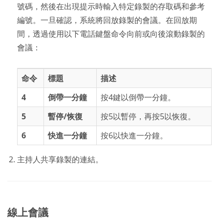
號碼，然後在出現提示時輸入特定錄製的存取碼和參考
編號。一旦確認，系統將回放錄製的會議。在回放期
間，透過使用以下電話鍵盤命令向前或向後滾動錄製的
會議：
命令
標題
描述
4
倒帶一分鐘
按4鍵以倒帶一分鐘。
5
暫停/恢復
按5以暫停，再按5以恢復。
6
快進一分鐘
按6以快進一分鐘。
主持人共享錄製的連結。
線上會議