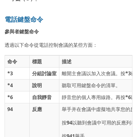
電話鍵盤命令
參與者鍵盤命令
透過以下命令從電話控制會議的某些方面：
命令
標題
描述
*3
分組討論室
離開主會議以加入次會議。按
*3
後
*4
說明
聽取可用鍵盤命令的清單。
*6
自我靜音
靜音您的個人專用線路。再按
*6
以
94
反應
舉手并在會議中虛擬地共享您的反
按
94
以聽到會議中可用的反應列表
按
941
舉手。