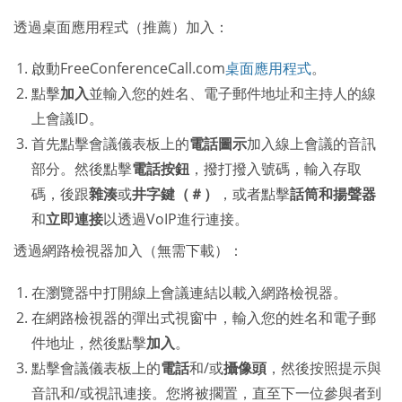
透過桌面應用程式（推薦）加入：
啟動FreeConferenceCall.com
桌面應用程式
。
點擊
加入
並輸入您的姓名、電子郵件地址和主持人的線
上會議ID。
首先點擊會議儀表板上的
電話圖示
加入線上會議的音訊
部分。然後點擊
電話按鈕
，撥打撥入號碼，輸入存取
碼，後跟
雜湊
或
井字鍵（＃）
，或者點擊
話筒和揚聲器
和
立即連接
以透過VoIP進行連接。
透過網路檢視器加入（無需下載）：
在瀏覽器中打開線上會議連結以載入網路檢視器。
在網路檢視器的彈出式視窗中，輸入您的姓名和電子郵
件地址，然後點擊
加入
。
點擊會議儀表板上的
電話
和/或
攝像頭
，然後按照提示與
音訊和/或視訊連接。您將被擱置，直至下一位參與者到