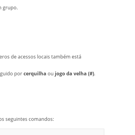
m grupo.
eros de acessos locais também está
eguido por
cerquilha
ou
jogo da velha (#)
.
 os seguintes comandos: