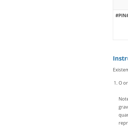
#PIN
Inst
Existe
O or
Note
grav
quan
repr