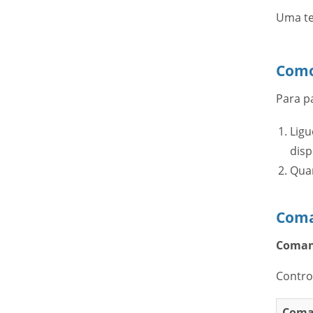
Uma te
Como
Para p
Ligu
disp
Quan
Coma
Comand
Contro
Coma