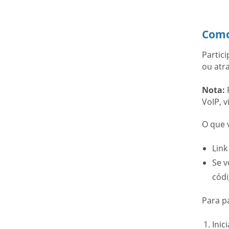
Como
Partic
ou atr
Nota:
R
VoIP, 
O que 
Link
Se v
códi
Para p
Inic