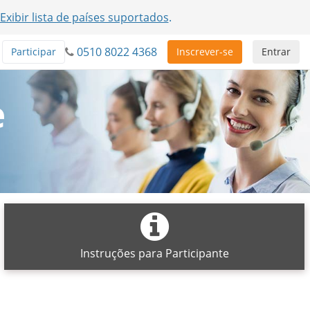
Exibir lista de países suportados
.
0510 8022 4368
Participar
Inscrever-se
Entrar
e
Instruções para Participante