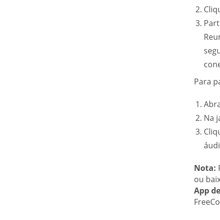
Cli
Part
Reun
seg
cone
Para p
Abra
Na j
Cli
áudi
Nota:
P
ou bai
App d
FreeCo