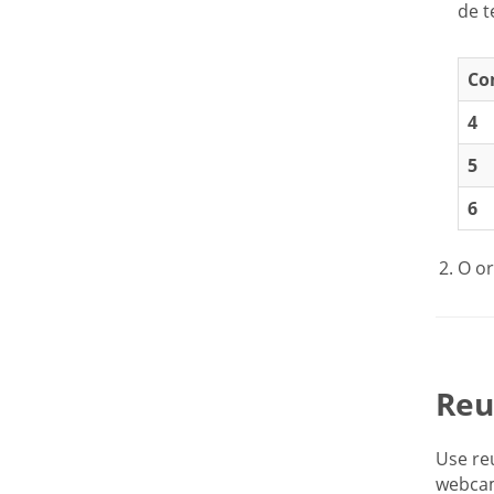
de t
Co
4
5
6
O or
Reu
Use re
webca