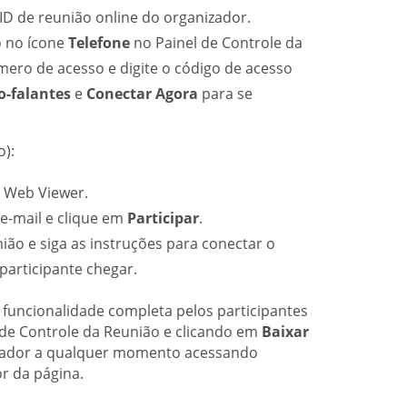
ID de reunião online do organizador.
o no ícone
Telefone
no Painel de Controle da
úmero de acesso e digite o código de acesso
o-falantes
e
Conectar Agora
para se
):
o Web Viewer.
e-mail e clique em
Participar
.
ião e siga as instruções para conectar o
participante chegar.
 funcionalidade completa pelos participantes
de Controle da Reunião e clicando em
Baixar
tador a qualquer momento acessando
or da página.