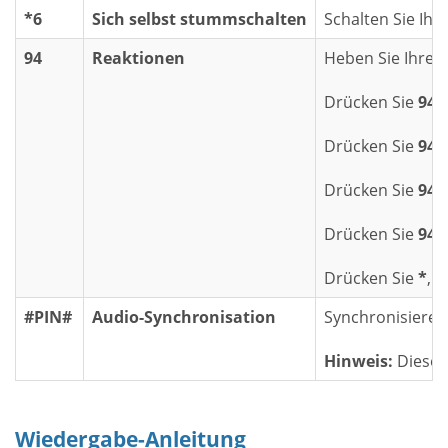
*6
Sich selbst stummschalten
Schalten Sie Ihr
94
Reaktionen
Heben Sie Ihre H
Drücken Sie
94
,
Drücken Sie
941
Drücken Sie
942
Drücken Sie
943
Drücken Sie
*
, 
#PIN#
Audio-Synchronisation
Synchronisieren
Hinweis:
Dieser 
Wiedergabe-Anleitung