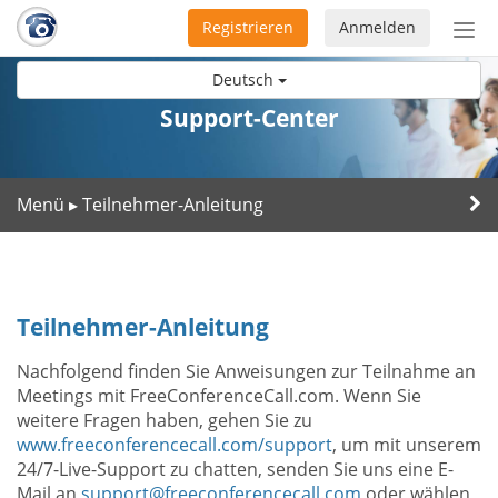
Registrieren
Anmelden
Nav
ein-
Deutsch
Support-Center
Menü
Teilnehmer-Anleitung
▸
Teilnehmer-Anleitung
Nachfolgend finden Sie Anweisungen zur Teilnahme an
Meetings mit FreeConferenceCall.com. Wenn Sie
weitere Fragen haben, gehen Sie zu
www.freeconferencecall.com/support
, um mit unserem
24/7-Live-Support zu chatten, senden Sie uns eine E-
Mail an
support@freeconferencecall.com
oder wählen