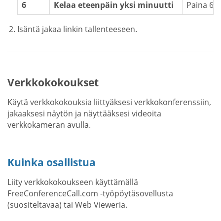
6
Kelaa eteenpäin yksi minuutti
Paina 6 k
Isäntä jakaa linkin tallenteeseen.
Verkkokokoukset
Käytä verkkokokouksia liittyäksesi verkkokonferenssiin,
jakaaksesi näytön ja näyttääksesi videoita
verkkokameran avulla.
Kuinka osallistua
Liity verkkokokoukseen käyttämällä
FreeConferenceCall.com -työpöytäsovellusta
(suositeltavaa) tai Web Vieweria.