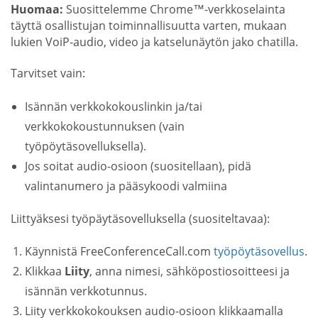
Huomaa:
Suosittelemme Chrome™-verkkoselainta
täyttä osallistujan toiminnallisuutta varten, mukaan
lukien VoiP-audio, video ja katselunäytön jako chatilla.
Tarvitset vain:
Isännän verkkokokouslinkin ja/tai
verkkokokoustunnuksen (vain
työpöytäsovelluksella).
Jos soitat audio-osioon (suositellaan), pidä
valintanumero ja pääsykoodi valmiina
Liittyäksesi työpäytäsovelluksella (suositeltavaa):
Käynnistä FreeConferenceCall.com
työpöytäsovellus
.
Klikkaa
Liity
, anna nimesi, sähköpostiosoitteesi ja
isännän verkkotunnus.
Liity verkkokokouksen audio-osioon klikkaamalla