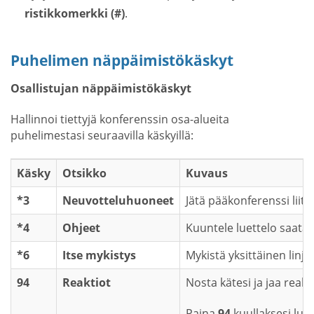
ristikkomerkki (#)
.
Puhelimen näppäimistökäskyt
Osallistujan näppäimistökäskyt
Hallinnoi tiettyjä konferenssin osa-alueita
puhelimestasi seuraavilla käskyillä:
Käsky
Otsikko
Kuvaus
*3
Neuvotteluhuoneet
Jätä pääkonferenssi liitt
*4
Ohjeet
Kuuntele luettelo saatav
*6
Itse mykistys
Mykistä yksittäinen linja
94
Reaktiot
Nosta kätesi ja jaa reakt
Paina
94
kuullaksesi lue