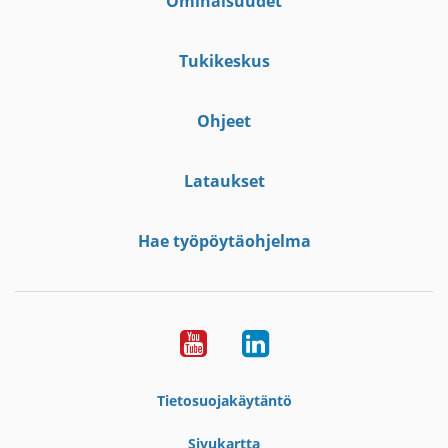
Ominaisuudet
Tukikeskus
Ohjeet
Lataukset
Hae työpöytäohjelma
YouTube
LinkedIn
Tietosuojakäytäntö
Sivukartta