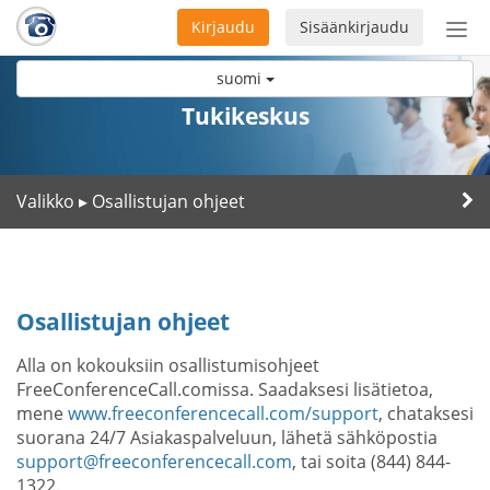
Kirjaudu
Sisäänkirjaudu
Ava
navi
suomi
Tukikeskus
Valikko
Osallistujan ohjeet
▸
Osallistujan ohjeet
Alla on kokouksiin osallistumisohjeet
FreeConferenceCall.comissa. Saadaksesi lisätietoa,
mene
www.freeconferencecall.com/support
, chataksesi
suorana 24/7 Asiakaspalveluun, lähetä sähköpostia
support@freeconferencecall.com
, tai soita (844) 844-
1322.