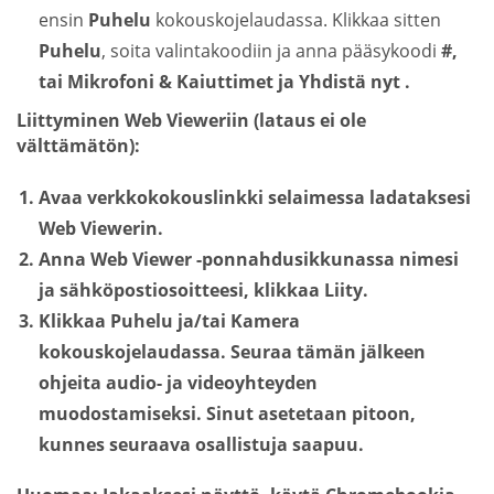
ensin
Puhelu
kokouskojelaudassa. Klikkaa sitten
Puhelu
, soita valintakoodiin ja anna pääsykoodi
#
,
tai
Mikrofoni & Kaiuttimet
ja
Yhdistä nyt
.
Liittyminen Web Vieweriin (lataus ei ole
välttämätön):
Avaa verkkokokouslinkki selaimessa ladataksesi
Web Viewerin.
Anna Web Viewer -ponnahdusikkunassa nimesi
ja sähköpostiosoitteesi, klikkaa
Liity
.
Klikkaa
Puhelu
ja/tai
Kamera
kokouskojelaudassa. Seuraa tämän jälkeen
ohjeita audio- ja videoyhteyden
muodostamiseksi. Sinut asetetaan pitoon,
kunnes seuraava osallistuja saapuu.