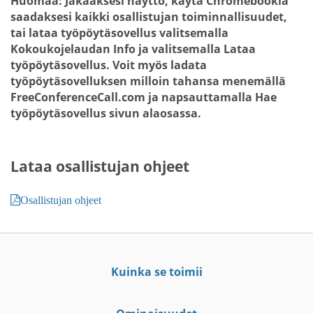
Huomaa:
Jakaaksesi näyttö, käytä Chromebookia
saadaksesi kaikki osallistujan toiminnallisuudet,
tai lataa työpöytäsovellus valitsemalla
Kokoukojelaudan
Info
ja valitsemalla
Lataa
työpöytäsovellus
. Voit myös ladata
työpöytäsovelluksen milloin tahansa menemällä
FreeConferenceCall.com ja napsauttamalla
Hae
työpöytäsovellus
sivun alaosassa.
Lataa osallistujan ohjeet
Osallistujan ohjeet
Kuinka se toimii