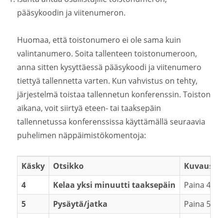
pääsykoodin ja viitenumeron.
Huomaa, että toistonumero ei ole sama kuin
valintanumero. Soita tallenteen toistonumeroon,
anna sitten kysyttäessä pääsykoodi ja viitenumero
tiettyä tallennetta varten. Kun vahvistus on tehty,
järjestelmä toistaa tallennetun konferenssin. Toiston
aikana, voit siirtyä eteen- tai taaksepäin
tallennetussa konferenssissa käyttämällä seuraavia
puhelimen näppäimistökomentoja:
Käsky
Otsikko
Kuvaus
4
Kelaa yksi minuutti taaksepäin
Paina 4, 
5
Pysäytä/jatka
Paina 5 p