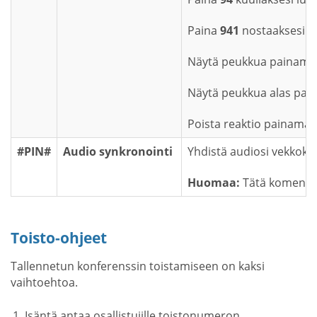
Paina
941
nostaaksesi kä
Näytä peukkua painamal
Näytä peukkua alas pai
Poista reaktio painamal
#PIN#
Audio synkronointi
Yhdistä audiosi vekkok
Huomaa:
Tätä komentoa
Toisto-ohjeet
Tallennetun konferenssin toistamiseen on kaksi
vaihtoehtoa.
Isäntä antaa osallistujille toistonumeron,