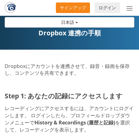
サインアップ
ログイン
ナ
ビ
日本語
ゲ
ー
Dropbox 連携の手順
シ
ョ
ン
の
Dropboxにアカウントを連携させて、録音・録画を保存
開
し、コンテンツを共有できます。
閉
Step 1: あなたの記録にアクセスします
レコーディングにアクセスするには、アカウントにログイ
ンします。 ログインしたら、プロフィールドロップダウ
ンメニューで
History & Recordings (履歴と記録)
を選択
して、レコーディングを表示します。