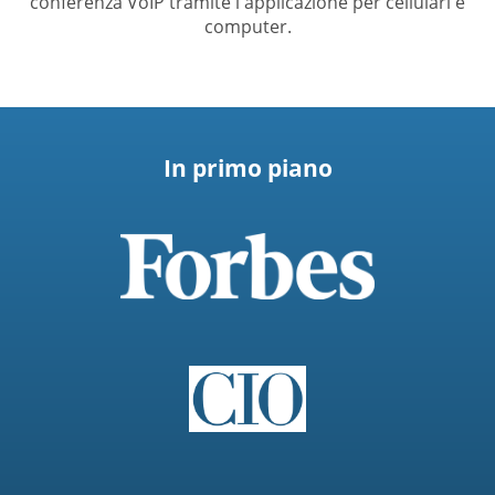
conferenza VoIP tramite l'applicazione per cellulari e
computer.
In primo piano