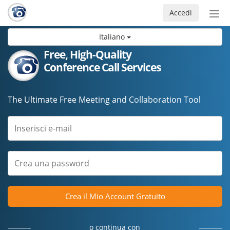
Accedi
Atti
nav
Italiano
Free, High-Quality
Conference Call Services
The Ultimate Free Meeting and Collaboration Tool
Crea il Mio Account Gratuito
o continua con