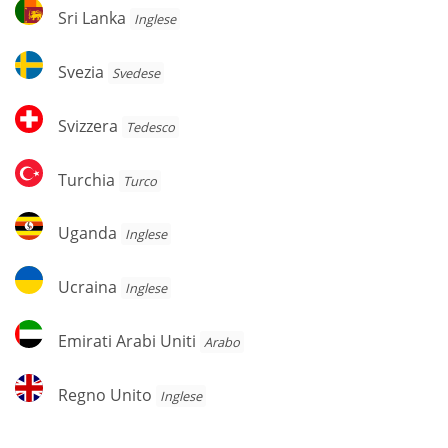
Sri
Sri Lanka
Inglese
Lanka
Svezia
Svezia
Svedese
Svizzera
Svizzera
Tedesco
Turchia
Turchia
Turco
Uganda
Uganda
Inglese
Ucraina
Ucraina
Inglese
Emirati
Emirati Arabi Uniti
Arabo
Arabi
Uniti
Regno
Regno Unito
Inglese
Unito