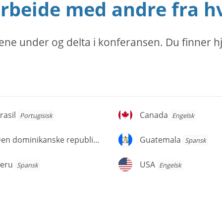
beide med andre fra h
ne under og delta i konferansen. Du finner hj
asil
Canada
rasil
Canada
Portugisisk
Engelsk
en
Guatemala
Den dominikanske republikk
Guatemala
Spansk
Spansk
ominikanske
publikk
eru
USA
eru
USA
Spansk
Engelsk