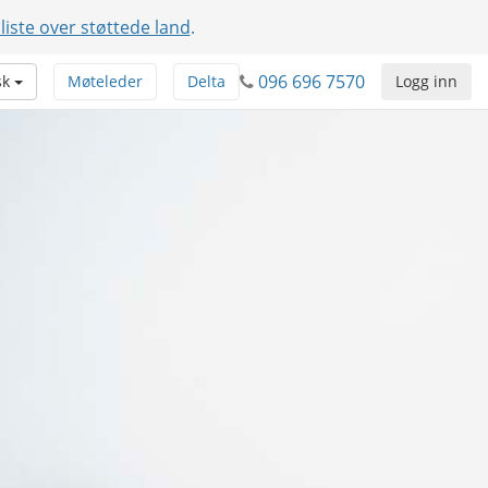
 liste over støttede land
.
096 696 7570
sk
Møteleder
Delta
Logg inn