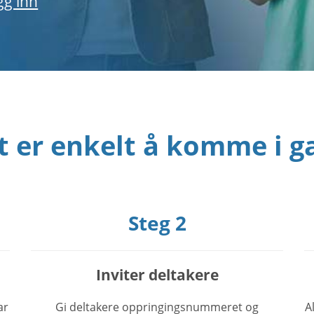
gg inn
t er enkelt å komme i g
Steg 2
Inviter deltakere
ar
Gi deltakere oppringingsnummeret og
A