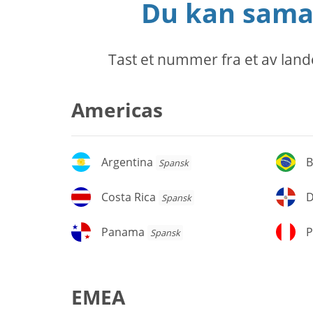
Du kan samar
Tast et nummer fra et av lande
Americas
Argentina
Br
Argentina
B
Spansk
Costa
D
Costa Rica
Spansk
Rica
d
re
Panama
P
Panama
P
Spansk
EMEA