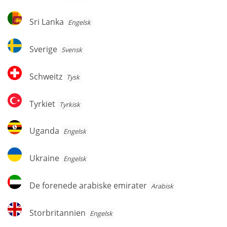
Sri
Sri Lanka
Engelsk
Lanka
Sverige
Sverige
Svensk
Schweitz
Schweitz
Tysk
Tyrkiet
Tyrkiet
Tyrkisk
Uganda
Uganda
Engelsk
Ukraine
Ukraine
Engelsk
De
De forenede arabiske emirater
Arabisk
forenede
arabiske
Storbritannien
Storbritannien
Engelsk
emirater