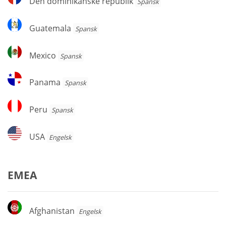
Den dominikanske republik
Spansk
dominikanske
republik
Guatemala
Guatemala
Spansk
Mexico
Mexico
Spansk
Panama
Panama
Spansk
Peru
Peru
Spansk
USA
USA
Engelsk
EMEA
Afghanistan
Afghanistan
Engelsk