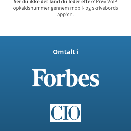
Ser du ikke det land du leder efter?
Prøv VoIP
opkaldsnummer gennem mobil- og skrivebords
app'en.
Omtalt i