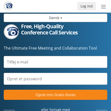
Log ind
Slå
nav
Dansk
til/f
Free, High-Quality
Conference Call Services
The Ultimate Free Meeting and Collaboration Tool
Opret min Gratis Konto
eller fortsæt med